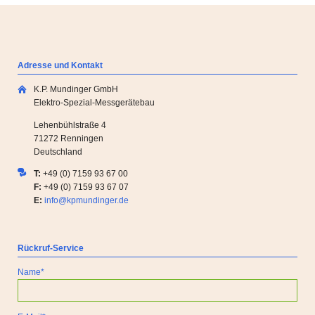
Adresse und Kontakt
K.P. Mundinger GmbH
Elektro-Spezial-Messgerätebau
Lehenbühlstraße 4
71272 Renningen
Deutschland
T:
+49 (0) 7159 93 67 00
F:
+49 (0) 7159 93 67 07
E:
info@kpmundinger.de
Rückruf-Service
Pflichtfeld
Name
*